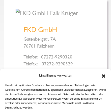
FKD GmbH
Gutenbergstr. 7A
76761 Rülzheim
07272-9290320
07272-9290329
info@fkd-gmbh.de
Einwilligung verwalten
Um dir ein optimales Erlebnis zu bieten, verwenden wir Technologien wie
Cookies, um Geräteinformationen zu speichern und/oder darauf zuzugreifen. Wenn
du diesen Technologien zustimmst, können wir Daten wie das Surfverhalten oder
Website & Theme by
Pfalz-Art
eindeutige IDs auf dieser Website verarbeiten. Wenn du deine Einwilligung nicht
Impressum
Datenschutzerklärung
erteilst oder zurückziehst, können bestimmte Merkmale und Funktionen
Cookie-Richtlinie (EU)
beeinträchtigt werden.