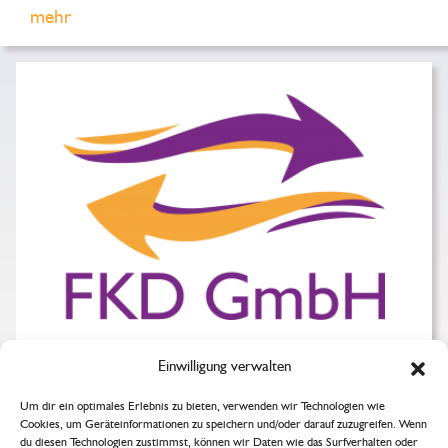
mehr
FKD GmbH
Einwilligung verwalten
Gutenbergstr. 7A
Um dir ein optimales Erlebnis zu bieten, verwenden wir Technologien wie
Cookies, um Geräteinformationen zu speichern und/oder darauf zuzugreifen. Wenn
76761 Rülzheim
du diesen Technologien zustimmst, können wir Daten wie das Surfverhalten oder